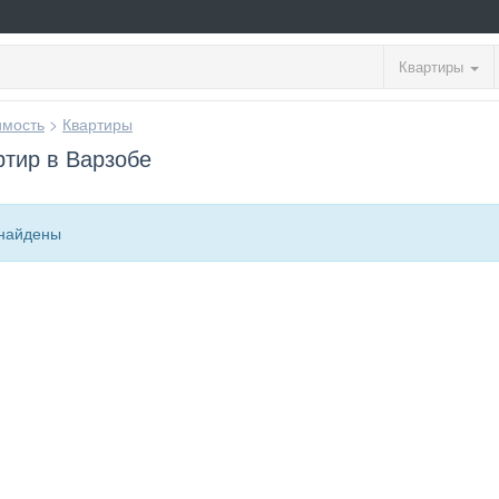
Квартиры
мость
>
Квартиры
тир в Варзобе
найдены