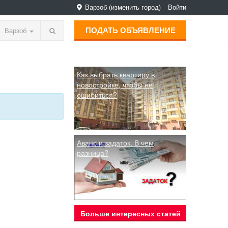
Варзоб
(изменить город)
Войти
ПОДАТЬ ОБЪЯВЛЕНИЕ
Варзоб
Как выбрать квартиру в
новостройке, чтобы не
ошибиться?
Аванс и задаток. В чем
разница?
Больше интересных статей