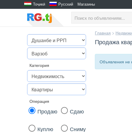
Тоҷикӣ
Русский
Магазины
Главная
>
Недвижи
Продажа квар
Объявления не 
Категория
Операция
Продаю
Сдаю
Куплю
Сниму